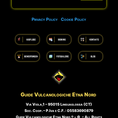
Privacy Policy
Cookie Policy
Guide Vulcanologiche
Etna Nord
Via Viola,1 – 95015 Linguaglossa (CT)
Soc. Coop. – P.Iva e C.F. : 05583690879
Guide Vulcanologiche Etna Nord ® – © – All Rights