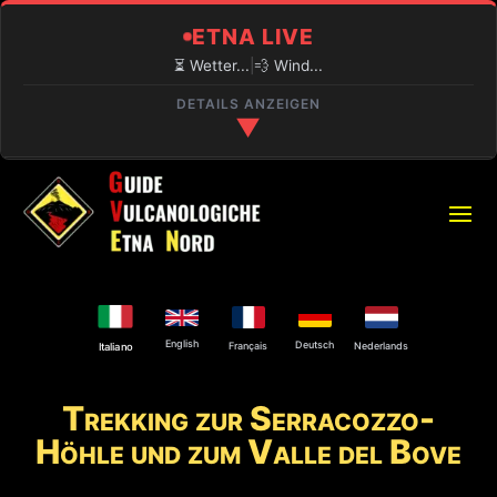
ETNA LIVE
⏳ Wetter...
|
💨 Wind...
DETAILS ANZEIGEN
▼
🔍 AKTUELLE LAGE
⏳
PIANO PROVENZANA (1800M)
Laden...
🌋
VULKANAKTIVITÄT
English
Explosive Aktivität am Nordostkrater und an
Deutsch
Français
Nederlands
Italiano
der Bocca Nuova.
Trekking zur Serracozzo-
⚠️
ZUGANG ZUM GIPFEL
Höhle und zum Valle del Bove
Nur mit autorisiertem Guide.