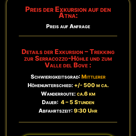
Preis der Exkursion auf den
🕒
Aktualisiert:
7. August - 15:39 Uhr
Ätna:
Preis auf Anfrage
Details der Exkursion – Trekking
zur Serracozzo-Höhle und zum
Valle del Bove :
Schwierigkeitsgrad:
Mittlerer
Höhenunterschied:
+/- 500 m ca.
Wanderroute:
ca.6 km
Dauer:
4 – 5 Stunden
Abfahrtszeit:
9:30 Uhr