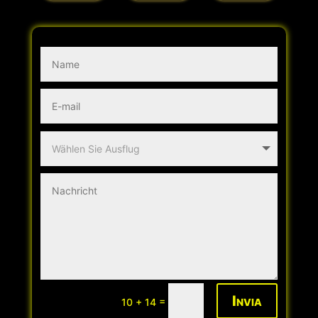
Invia
=
10 + 14