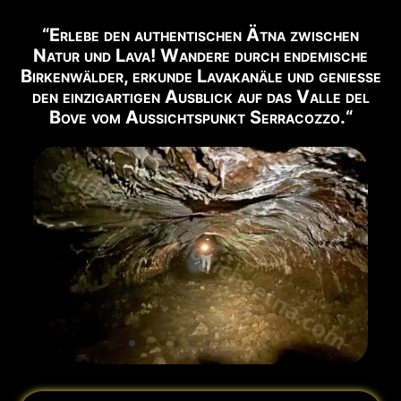
📹
BLICK AUF DEN VULKAN
“Erlebe den authentischen Ätna zwischen
Live-Webcam ansehen →
Natur und Lava! Wandere durch endemische
Birkenwälder, erkunde Lavakanäle und genieße
✅ EMPFOHLENE AUSFLÜGE FÜR DIESE ZEIT
den einzigartigen Ausblick auf das Valle del
Bove vom Aussichtspunkt Serracozzo.“
Nachfolgend finden Sie die in diesem Zeitraum
verfügbaren Ausflüge:
🥾 Krater von 2002
Buchen →
🚙 Gipfelkrater Ätna Nord 5 Km
Buchen →
🥾 Gipfelkrater Ätna Nord 12 Km
Buchen →
🌋 Nordost-Rift-Krater
Buchen →