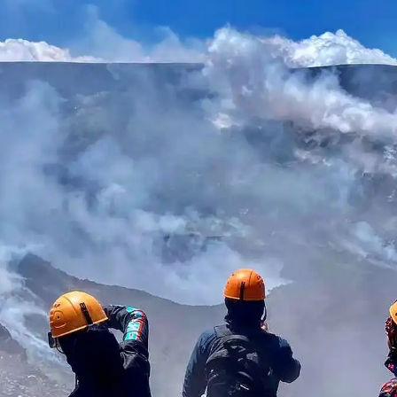
🌋 Nordost-Rift-Krater
N
 →
Uhr