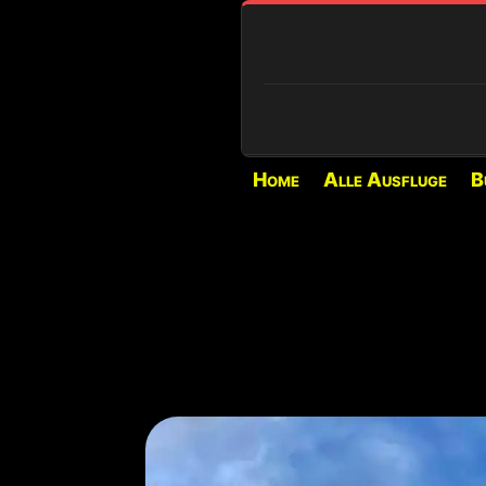
Home
Alle Ausfluge
B
🔍 AKTUELLE LAGE
⏳
PIANO PROVENZANA (1
Laden...
🌋
VULKANAKTIVITÄT
Explosive Aktivität 
der Bocca Nuova.
⚠️
ZUGANG ZUM GIPFEL
Nur mit autorisierte