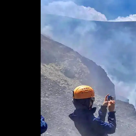
📹
BLICK AUF DEN VULKA
Live-Webcam ansehen
🕒
Aktualisiert:
6. August - 04:44 