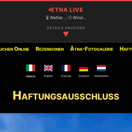
ETNA LIVE
⏳ Wetter...
|
💨 Wind...
DETAILS ANZEIGEN
▼
uchen Online
Rezensionen
Ätna-Fotogalerie
Haft
✅ EMPFOHLENE AUSFLÜGE FÜR D
800M)
Nachfolgend finden Sie die
verfügbaren Ausflüge:
English
Français
Deutsch
Nederlands
Italiano
🥾 Krater von 2002
Haftungsausschluss
am Nordostkrater und an
🚙 Gipfelkrater Ätna Nord 
🥾 Gipfelkrater Ätna Nord 
m Guide.