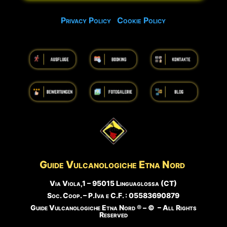
Privacy Policy
Cookie Policy
Guide Vulcanologiche
Etna Nord
Via Viola,1 – 95015 Linguaglossa (CT)
Soc. Coop. – P.Iva e C.F. : 05583690879
Guide Vulcanologiche Etna Nord ® – © – All Rights
Reserved