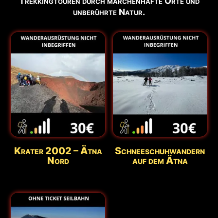
Trekkingtouren durch märchenhafte Orte und
unberührte Natur.
Krater 2002 – Ätna
Schneeschuhwandern
Nord
auf dem Ätna