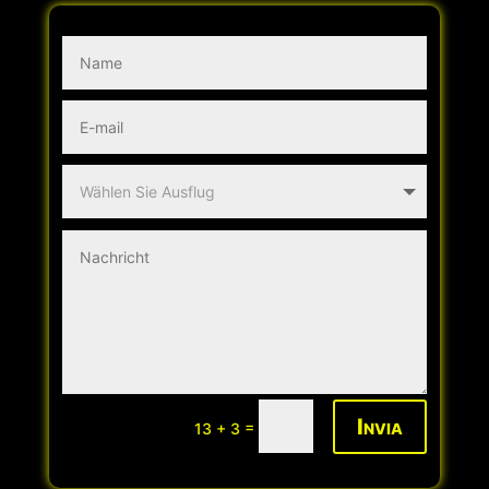
Invia
=
13 + 3