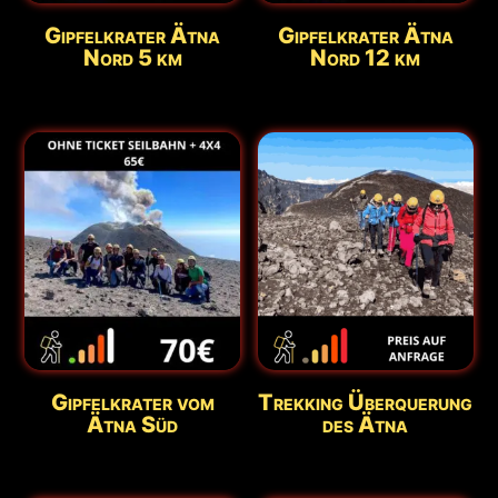
Gipfelkrater Ätna
Gipfelkrater Ätna
Nord 5 km
Nord 12 km
Gipfelkrater vom
Trekking Überquerung
Ätna Süd
des Ätna