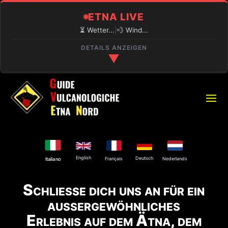
ETNA LIVE
⏳ Wetter...
|
💨 Wind...
DETAILS ANZEIGEN
▼
🔍 AKTUELLE LAGE
⏳
PIANO PROVENZANA (1800M)
Laden...
🌋
VULKANAKTIVITÄT
English
Explosive Aktivität am Nordostkrater und an
Deutsch
Français
Nederlands
Italiano
der Bocca Nuova.
Schließe dich uns an für ein
⚠️
ZUGANG ZUM GIPFEL
außergewöhnliches
Nur mit autorisiertem Guide.
Erlebnis auf dem Ätna, dem