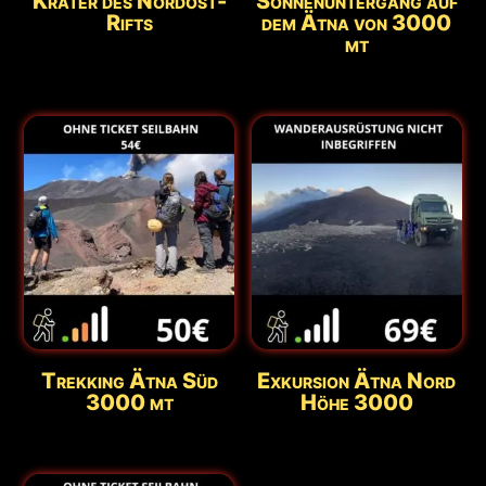
Krater des Nordost-
Sonnenuntergang auf
Rifts
dem Ätna von 3000
mt
Trekking Ätna Süd
Exkursion Ätna Nord
3000 mt
Höhe 3000