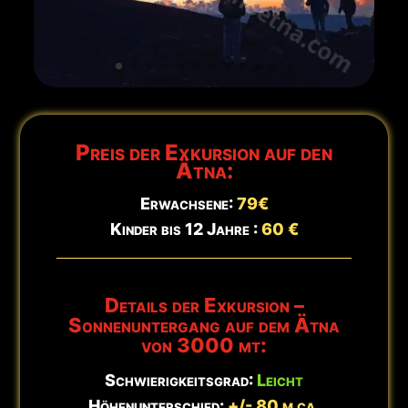
🕒
Aktualisiert:
7. August - 03:10 Uhr
Preis der Exkursion auf den
Ätna:
Erwachsene:
79€
Kinder bis 12 Jahre :
60 €
Details der Exkursion –
Sonnenuntergang auf dem Ätna
von 3000 mt:
Schwierigkeitsgrad:
Leicht
Höhenunterschied:
+/- 80 m ca.