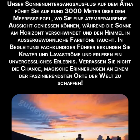
Unser Sonnenuntergangsausflug auf dem Ätna
📹
BLICK AUF DEN VULKAN
führt Sie auf rund 3000 Meter über dem
Live-Webcam ansehen →
Meeresspiegel, wo Sie eine atemberaubende
Aussicht genießen können, während die Sonne
✅ EMPFOHLENE AUSFLÜGE FÜR DIESE ZEIT
am Horizont verschwindet und den Himmel in
außergewöhnliche Farbtöne taucht. In
Begleitung fachkundiger Führer erkunden Sie
Nachfolgend finden Sie die in diesem Zeitraum
Krater und Lavaströme und erleben ein
verfügbaren Ausflüge:
unvergessliches Erlebnis. Verpassen Sie nicht
die Chance, magische Erinnerungen an einem
🥾 Krater von 2002
Buchen →
der faszinierendsten Orte der Welt zu
schaffen!
🚙 Gipfelkrater Ätna Nord 5 Km
Buchen →
🥾 Gipfelkrater Ätna Nord 12 Km
Buchen →
🌋 Nordost-Rift-Krater
Buchen →