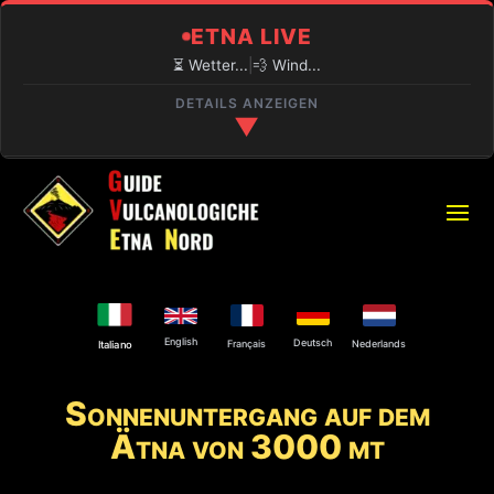
ETNA LIVE
⏳ Wetter...
|
💨 Wind...
DETAILS ANZEIGEN
▼
🔍 AKTUELLE LAGE
⏳
PIANO PROVENZANA (1800M)
Laden...
🌋
VULKANAKTIVITÄT
English
Explosive Aktivität am Nordostkrater und an
Deutsch
Français
Nederlands
Italiano
der Bocca Nuova.
Sonnenuntergang auf dem
⚠️
ZUGANG ZUM GIPFEL
Ätna von 3000 mt
Nur mit autorisiertem Guide.