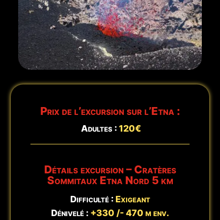
🕒
Mis à jour :
6 août - 22:56
Prix de l’excursion sur l’Etna :
Adultes :
120€
Détails excursion –
Cratères
Sommitaux Etna Nord 5 km
Difficulté :
Exigeant
Dénivelé :
+330 /- 470 m env.