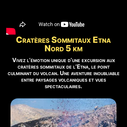
📹
VUE EN DIRECT
Voir Webcam Live →
✅ EXCURSIONS RECOMMANDÉES POUR CETTE PÉRIODE
Cratères Sommitaux Etna
Vous trouverez ci-dessous les excursions disponibles
Nord 5 km
pour cette période :
Vivez l’émotion unique d’une excursion aux
🥾 Cratères de 2002
Réserver →
cratères sommitaux de l’Etna, le point
culminant du volcan. Une aventure inoubliable
entre paysages volcaniques et vues
🚙 Cratères Sommitaux Etna Nord 5 Km
Réserver →
spectaculaires.
🥾 Cratères Sommitaux Etna Nord 12 Km
Réserver →
🌋 Cratères du Rift Nord-Est
Réserver →