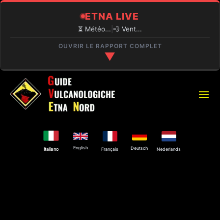
ETNA LIVE
⏳ Météo...
|
💨 Vent...
OUVRIR LE RAPPORT COMPLET
▼
🔍 CONDITIONS EN TEMPS RÉEL
⏳
PIANO PROVENZANA (1800M)
Chargement...
🌋
ACTIVITÉ VOLCANIQUE
English
Deutsch
Français
Nederlands
Italiano
Activité explosive au Cratère Nord-Est et à la
Bocca Nuova.
⚠️
ACCÈS AU SOMMET
Guides autorisés uniquement.