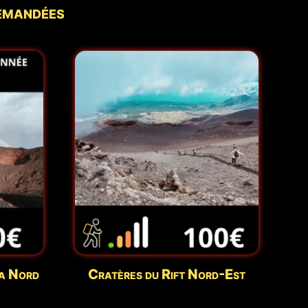
demandées
a Nord
Cratères du Rift Nord-Est