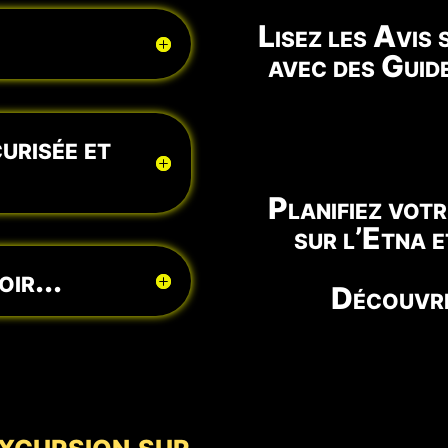
Lisez les Avis
avec des Guid
urisée et
Planifiez vot
sur l’Etna 
ir...
Découvre
xcursion sur