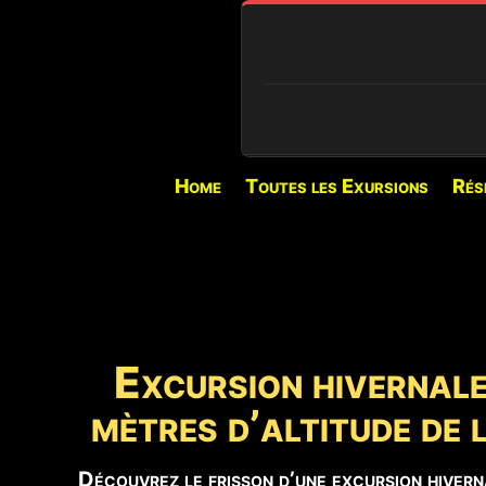
🔍 CONDITIONS EN TEMPS RÉEL
Home
Toutes les Exursions
Rés
⏳
PIANO PROVENZANA (1
Chargement...
🌋
ACTIVITÉ VOLCANIQUE
Activité explosive au
Bocca Nuova.
Excursion hiverna
mètres d’altitude de
⚠️
ACCÈS AU SOMMET
Guides autorisés un
Découvrez le frisson d’une excursion hivern