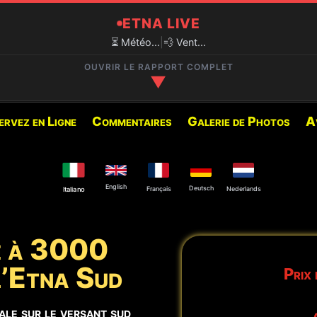
ETNA LIVE
⏳ Météo...
|
💨 Vent...
OUVRIR LE RAPPORT COMPLET
▼
✅ EXCURSIONS RECOMMANDÉES
ervez en Ligne
Commentaires
Galerie de Photos
A
800M)
Vous trouverez ci-dessous l
pour cette période :
English
Deutsch
Français
Nederlands
Italiano
🥾 Cratères de 2002
 Cratère Nord-Est et à la
le à 3000
🚙 Cratères Sommitaux Etn
 l’Etna Sud
Prix 
🥾 Cratères Sommitaux Etn
iquement.
ale sur le versant sud