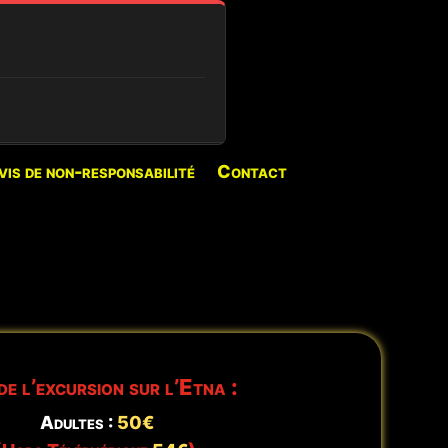
 POUR CETTE PÉRIODE
vis de non-responsabilité
Contact
es excursions disponibles
Réserver →
a Nord 5 Km
Réserver →
de l’excursion sur l’Etna :
a Nord 12 Km
Réserver →
Adultes :
50€