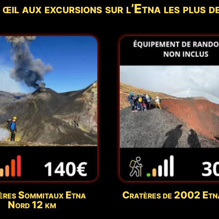
 œil aux excursions sur l’Etna les plus 
ères Sommitaux Etna
Cratères de 2002 Etn
Nord 12 km