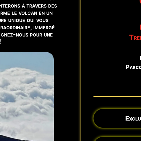
nterons à travers des
🌋 Cratères du Rift Nord-Es
orme le volcan en un
re unique qui vous
raordinaire, immergé
oignez-nous pour une
Tre
!
Parco
Exclus