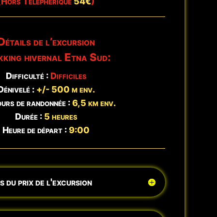
(Hors Téléphérique
54€
)
t
Réserver →
Détails de l’excursion
kking hivernal Etna Sud:
Difficulté :
Difficiles
Dénivelé :
+/- 500 m env.
urs de randonnée :
6,5 km env.
Durée :
5 heures
Heure de départ :
9:00
 du prix de l'excursion