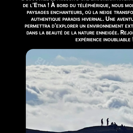
de l’Etna ! À bord du téléphérique, nous mo
📹
VUE EN DIRECT
paysages enchanteurs, où la neige transf
Voir Webcam Live →
authentique paradis hivernal. Une aventu
permettra d’explorer un environnement ext
🕒
Mis à jour :
6 août - 12:28
dans la beauté de la nature enneigée. Rej
expérience inoubliable 