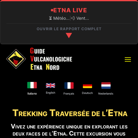
ETNA LIVE
⏳ Météo...
|
💨 Vent...
OUVRIR LE RAPPORT COMPLET
▼
🔍 CONDITIONS EN TEMPS RÉEL
⏳
PIANO PROVENZANA (1800M)
Chargement...
🌋
ACTIVITÉ VOLCANIQUE
English
Deutsch
Français
Nederlands
Italiano
Activité explosive au Cratère Nord-Est et à la
Bocca Nuova.
Trekking Traversée de l’Etna
⚠️
ACCÈS AU SOMMET
Vivez une expérience unique en explorant les
Guides autorisés uniquement.
deux faces de l’Etna. Cette excursion vous