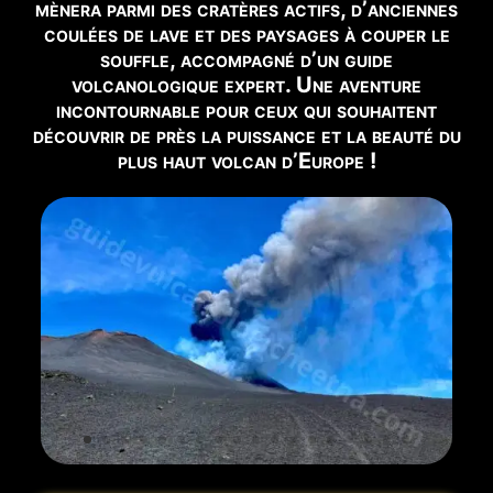
mènera parmi des cratères actifs, d’anciennes
📹
VUE EN DIRECT
coulées de lave et des paysages à couper le
Voir Webcam Live →
souffle, accompagné d’un guide
volcanologique expert. Une aventure
incontournable pour ceux qui souhaitent
✅ EXCURSIONS RECOMMANDÉES POUR CETTE PÉRIODE
découvrir de près la puissance et la beauté du
plus haut volcan d’Europe !
Vous trouverez ci-dessous les excursions disponibles
pour cette période :
🥾 Cratères de 2002
Réserver →
🚙 Cratères Sommitaux Etna Nord 5 Km
Réserver →
🥾 Cratères Sommitaux Etna Nord 12 Km
Réserver →
🌋 Cratères du Rift Nord-Est
Réserver →