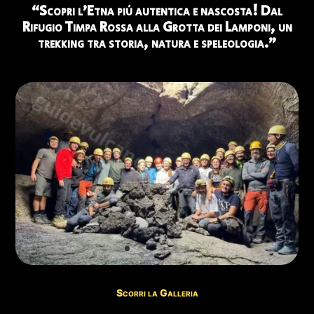
“Scopri l’Etna più autentica e nascosta! Dal
📹
OCCHI SUL VULCANO
Rifugio Timpa Rossa alla Grotta dei Lamponi, un
Guarda Webcam Live →
trekking tra storia, natura e speleologia.”
✅ ESCURSIONI CONSIGLIATE IN QUESTO PERIODO
Di seguito trovate le escursioni disponibili in questo
periodo:
🥾 Crateri del 2002
Prenota →
🚙 Crateri Sommitali Etna Nord 5 Km
Prenota →
🥾 Crateri Sommitali Etna Nord 12 Km
Prenota →
🌋 Crateri del Rift di Nord Est
Prenota →
Scorri la Galleria