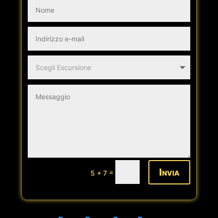
Invia
=
5 + 7