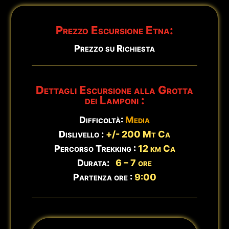
🕒
Aggiornato:
7 agosto - Ore 12:52
Prezzo Escursione Etna:
Prezzo su Richiesta
Dettagli Escursione alla Grotta
dei Lamponi :
Difficoltà:
Media
Dislivello :
+/- 200 Mt Ca
Percorso Trekking :
12 km Ca
Durata:
6 – 7 ore
Partenza ore :
9:00