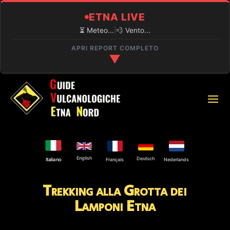
ETNA LIVE
⏳ Meteo...
|
💨 Vento...
APRI REPORT COMPLETO
▼
🔍 SITUAZIONE IN TEMPO REALE
⏳
PIANO PROVENZANA (1800M)
Caricamento...
🌋
ATTIVITÀ VULCANICA
English
Deutsch
Attività esplosiva al Cratere di Nord Est e alla
Français
Nederlands
Italiano
Bocca Nuova.
Trekking alla Grotta dei
⚠️
Lamponi Etna
ACCESSIBILITÀ VETTA
Solo con guida autorizzata.