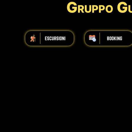
Gruppo Gu
📹
OCCHI SUL VULCANO
Guarda Webcam Live 
🕒
Aggiornato:
8 agosto - Ore 00:
iiiiiiiiiiiiiiiiiiiiiiii
iiiiiiiiiiiiiiiiiiiiiiii