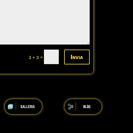
Invia
=
3 + 3