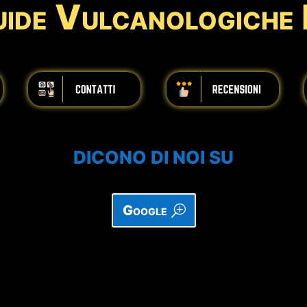
ide Vulcanologiche
🌋 Crateri del Rift di Nord Es
→
55
iiiiiiiiiiiiiiiiiiiiiiii
iiiiiiiiiiiiiiiiiiiiiiii
DICONO DI NOI SU
Google