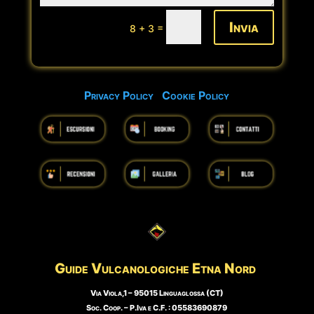
Invia
=
8 + 3
Privacy Policy
Cookie Policy
Guide Vulcanologiche
Etna Nord
Via Viola,1 – 95015 Linguaglossa (CT)
Soc. Coop. – P.Iva e C.F. : 05583690879