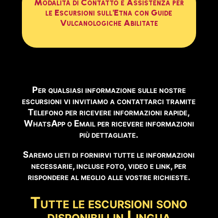
Modalità di Contatto e Assistenza per
📹
OCCHI SUL VULCANO
le Escursioni sull'Etna con Guide
Vulcanologiche Abilitate
Guarda Webcam Live →
✅ ESCURSIONI CONSIGLIATE IN QUESTO PERIODO
Di seguito trovate le escursioni disponibili in questo
periodo:
Per qualsiasi informazione sulle nostre
escursioni vi invitiamo a contattarci tramite
Telefono per ricevere informazioni rapide,
🥾 Crateri del 2002
Prenota →
WhatsApp o Email per ricevere informazioni
più dettagliate.
🚙 Crateri Sommitali Etna Nord 5 Km
Prenota →
Saremo lieti di fornirvi tutte le informazioni
necessarie, incluse foto, video e link, per
🥾 Crateri Sommitali Etna Nord 12 Km
Prenota →
rispondere al meglio alle vostre richieste.
🌋 Crateri del Rift di Nord Est
Prenota →
Tutte le escursioni sono
disponibili in Lingua