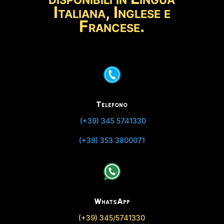
Italiana, Inglese e
🕒
Aggiornato:
7 agosto - Ore 03:49
Francese
.
Telefono
(+39) 345 5741330
(+39) 353 3800071
WhatsApp
(+39) 345/5741330