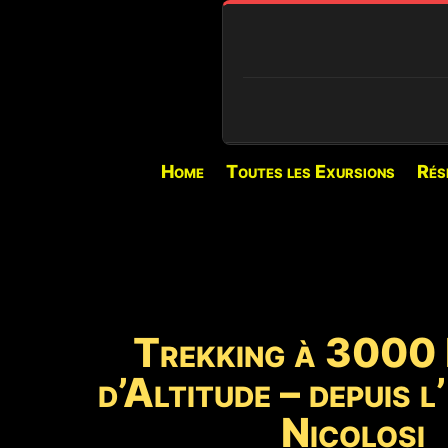
🔍 CONDITIONS EN TEMPS RÉEL
Home
Toutes les Exursions
Rés
⏳
PIANO PROVENZANA (1
Chargement...
🌋
ACTIVITÉ VOLCANIQUE
Activité explosive au
Bocca Nuova.
Trekking à 3000
d’Altitude – depuis 
⚠️
ACCÈS AU SOMMET
Guides autorisés un
Nicolosi