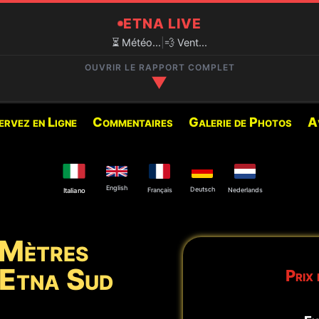
ETNA LIVE
⏳ Météo...
|
💨 Vent...
OUVRIR LE RAPPORT COMPLET
▼
✅ EXCURSIONS RECOMMANDÉES
ervez en Ligne
Commentaires
Galerie de Photos
A
800M)
Vous trouverez ci-dessous l
pour cette période :
English
Deutsch
Français
Nederlands
Italiano
🥾 Cratères de 2002
 Cratère Nord-Est et à la
 Mètres
🚙 Cratères Sommitaux Etn
l’Etna Sud
Prix 
🥾 Cratères Sommitaux Etn
iquement.