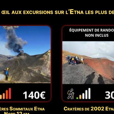
 œil aux excursions sur l’Etna les plus 
ères Sommitaux Etna
Cratères de 2002 Etn
Nord 12 km