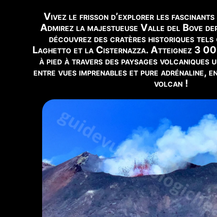
📹
VUE EN DIRECT
Vivez le frisson d’explorer les fascinants
Voir Webcam Live →
Admirez la majestueuse Valle del Bove dep
découvrez des cratères historiques tels
Laghetto et la Cisternazza. Atteignez 3 0
🕒
Mis à jour :
7 août - 18:04
à pied à travers des paysages volcaniques 
entre vues imprenables et pure adrénaline, e
volcan !