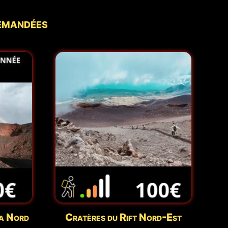
demandées
a Nord
Cratères du Rift Nord-Est