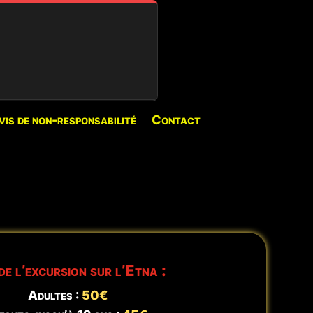
 POUR CETTE PÉRIODE
vis de non-responsabilité
Contact
es excursions disponibles
Réserver →
a Nord 5 Km
Réserver →
de l’excursion sur l’Etna :
a Nord 12 Km
Réserver →
Adultes :
50€