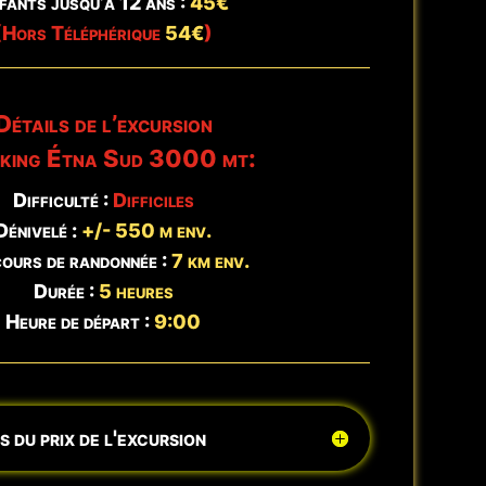
fants jusqu’à 12 ans :
45€
t
Réserver →
(Hors Téléphérique
54€
)
Détails de l’excursion
king Étna Sud 3000 mt:
Difficulté :
Difficiles
Dénivelé :
+/- 550 m env.
ours de randonnée :
7 km env.
Durée :
5 heures
Heure de départ :
9:00
 du prix de l'excursion