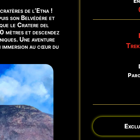
En
🌋 Cratères du Rift Nord-Es
 cratères de l’Etna !
uis son Belvédère et
 que le Cratere del
00 mètres et descendez
uniques. Une aventure
Trek
n immersion au cœur du
Parc
Exclus