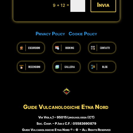
Invia
=
9 + 12
Privacy Policy
Cookie Policy
Guide Vulcanologiche
Etna Nord
Via Viola,1 – 95015 Linguaglossa (CT)
Soc. Coop. – P.Iva e C.F. : 05583690879
Guide Vulcanologiche Etna Nord ® – © – All Rights Reserved