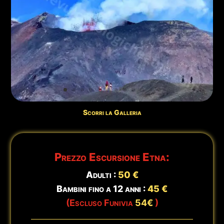
🕒
Aggiornato:
7 agosto - Ore 08:58
Scorri la Galleria
Prezzo Escursione Etna:
Adulti :
50 €
Bambini fino a 12 anni :
45 €
(Escluso Funivia
54€
)