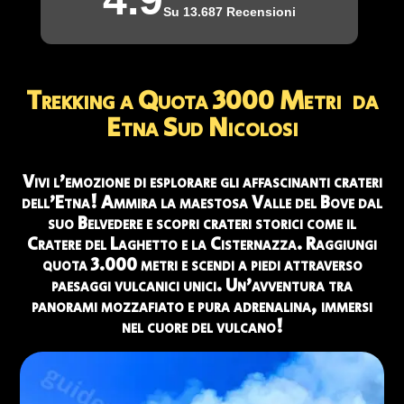
Su 13.687 Recensioni
📹
OCCHI SUL VULCANO
Guarda Webcam Live →
Trekking a Quota 3000 Metri da
✅ ESCURSIONI CONSIGLIATE IN QUESTO PERIODO
Etna Sud Nicolosi
Di seguito trovate le escursioni disponibili in questo
periodo:
Vivi l’emozione di esplorare gli affascinanti crateri
dell’Etna! Ammira la maestosa Valle del Bove dal
🥾 Crateri del 2002
Prenota →
suo Belvedere e scopri crateri storici come il
Cratere del Laghetto e la Cisternazza. Raggiungi
🚙 Crateri Sommitali Etna Nord 5 Km
Prenota →
quota 3.000 metri e scendi a piedi attraverso
paesaggi vulcanici unici. Un’avventura tra
panorami mozzafiato e pura adrenalina, immersi
🥾 Crateri Sommitali Etna Nord 12 Km
Prenota →
nel cuore del vulcano!
🌋 Crateri del Rift di Nord Est
Prenota →