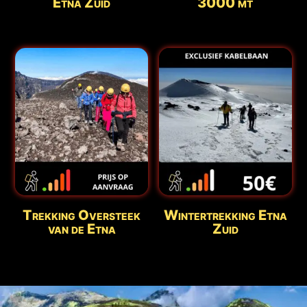
Etna Zuid
3000 mt
🕒
Bijgewerkt:
8 augustus - 17:24
Trekking Oversteek
Wintertrekking Etna
van de Etna
Zuid