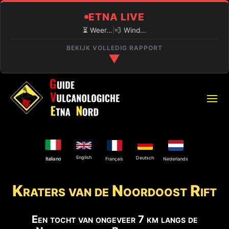
ETNA LIVE
⏳ Weer...
|
💨 Wind...
BEKIJK VOLLEDIG RAPPORT
▼
🔍 ACTUELE SITUATIE
⏳
PIANO PROVENZANA (1800M)
Laden...
🌋
VULKANISCHE ACTIVITEIT
English
Deutsch
Explosieve activiteit bij de Noordoostkrater en
Français
Nederlands
Italiano
Bocca Nuova.
Kraters van de Noordoost Rift
⚠️
TOEGANG TOT DE TOP
Alleen met geautoriseerde gids.
Een tocht van ongeveer 7 km langs de