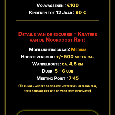
Volwassenen :
€100
🕒
Bijgewerkt:
7 augustus - 05:07
Kinderen tot 12 Jaar :
90 €
Details van de excursie – Kraters
van de Noordoost Rift:
Moeilijkheidsgraad:
Medium
Hoogteverschil:
+/- 500 meter ca.
Wandelroute:
ca. 4,5 km
Duur:
5 – 6 uur
Meeting Point :
7:45
(Er kunnen andere dagelijkse vertrekken gepland zijn,
neem contact met ons op voor meer informatie)