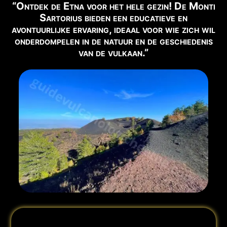
“Ontdek de Etna voor het hele gezin! De Monti
📹
LIVE BEELD
Sartorius bieden een educatieve en
Bekijk Live Webcam →
avontuurlijke ervaring, ideaal voor wie zich wil
onderdompelen in de natuur en de geschiedenis
✅ AANBEVOLEN EXCURSIES VOOR DEZE PERIODE
van de vulkaan.”
Hieronder vindt u de excursies die in deze periode
beschikbaar zijn:
🥾 Kraters van 2002
Boek Nu →
🚙 Topkraters Etna Noord 5 Km
Boek Nu →
🥾 Topkraters Etna Noord 12 Km
Boek Nu →
🌋 Noordoost-Riftkraters
Boek Nu →