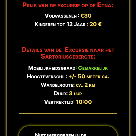
Prijs van de excursie op de Etna:
🕒
Bijgewerkt:
8 augustus - 03:45
Volwassenen :
€30
Kinderen tot 12 Jaar :
20 €
Details van de Excursie naar het
Sartoriusgebergte:
Moeilijkheidsgraad:
Gemakkelijk
Hoogteverschil:
+/- 50 meter ca.
Wandelroute:
ca. 2 km
Duur:
3 uur
Vertrektijd:
10:00
Niet inbegrepen in de